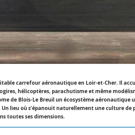
itable carrefour aéronautique en Loir-et-Cher. Il acc
autogires, hélicoptères, parachutisme et même modélis
ome de Blois-Le Breuil un écosystème aéronautique un
 Un lieu où s’épanouit naturellement une culture de 
ans toutes ses dimensions.