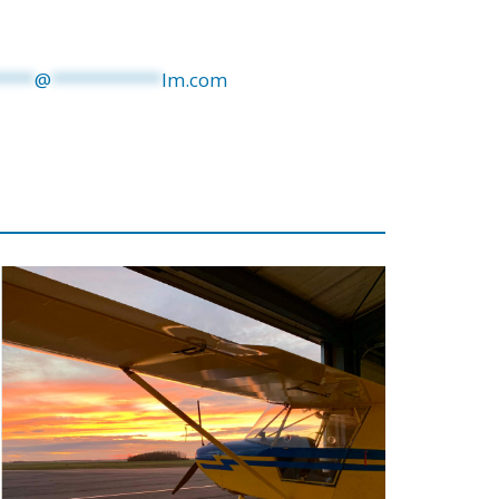
****
@
***********
lm.com