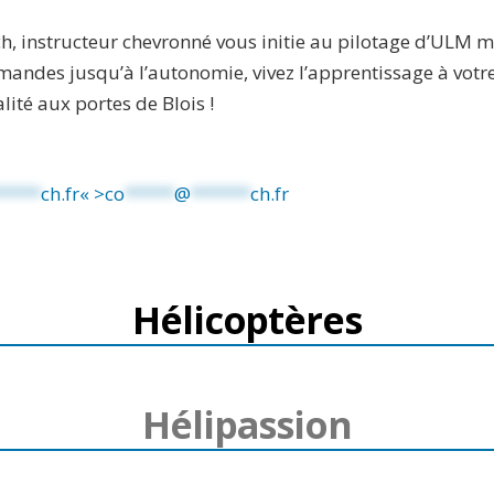
, instructeur chevronné vous initie au pilotage d’ULM m
mandes jusqu’à l’autonomie, vivez l’apprentissage à votr
lité aux portes de Blois !
*****
ch.fr« >
co
*****
@
******
ch.fr
Hélicoptères
Hélipassion