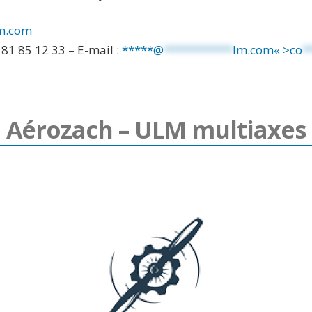
m.com
 81 85 12 33 – E-mail :
*****@
***********
lm.com« >
co
*
Aérozach – ULM multiaxes